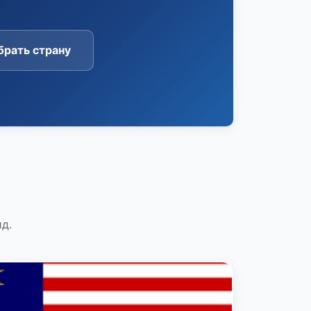
рать страну
д.