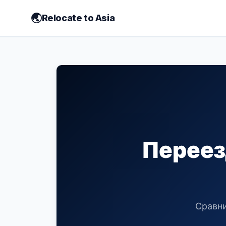
Relocate to Asia
Переез
Сравни