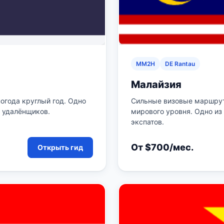
MM2H
DE Rantau
Малайзия
огода круглый год. Одно
Сильные визовые маршрут
 удалёнщиков.
мирового уровня. Одно из
экспатов.
От $700/мес.
Открыть гид