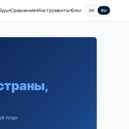
йды
Сравнения
Инструменты
Блог
EN
RU
страны,
ый план