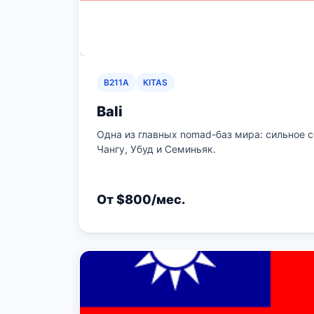
B211A
KITAS
Bali
Одна из главных nomad-баз мира: сильное с
Чангу, Убуд и Семиньяк.
От $800/мес.