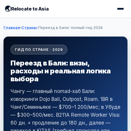
Relocate to Asia
Главная
›
Страны
›
Переезд в Бали: полный гид 2026
ГИД ПО СТРАНЕ · 2026
Переезд в Бали: визы,
расходы и реальная логика
выбора
Чангу — главный nomad-хаб Бали:
коворкинги Dojo Bali, Outpost, Roam. 1BR в
Чанг/Семиньяке — $700–1 200/мес; в Убуде
— $300–500/мес. B211A Remote Worker Visa:
60 дн. + продление до 180 дн., далее —
переход в KITAS (требует спонсора или