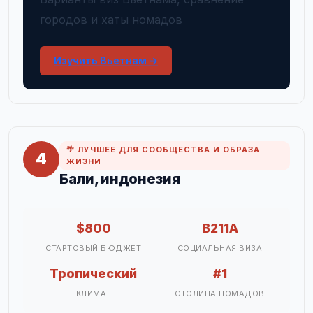
городов и хаты номадов
Изучить Вьетнам →
🌴 ЛУЧШЕЕ ДЛЯ СООБЩЕСТВА И ОБРАЗА
4
ЖИЗНИ
Бали, индонезия
$800
B211A
СТАРТОВЫЙ БЮДЖЕТ
СОЦИАЛЬНАЯ ВИЗА
Тропический
#1
КЛИМАТ
СТОЛИЦА НОМАДОВ