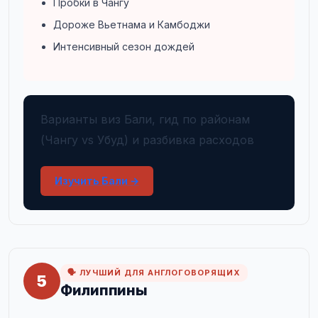
Пробки в Чангу
Дороже Вьетнама и Камбоджи
Интенсивный сезон дождей
Варианты виз Бали, гид по районам
(Чангу vs Убуд) и разбивка расходов
Изучить Бали →
🗣️ ЛУЧШИЙ ДЛЯ АНГЛОГОВОРЯЩИХ
5
Филиппины