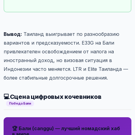
Вывод:
Таиланд выигрывает по разнообразию
вариантов и предсказуемости. E33G на Бали
привлекателен освобождением от налога на
иностранный доход, но визовая ситуация в
Индонезии часто меняется. LTR и Elite Таиланда —
более стабильные долгосрочные решения.
💻
Сцена цифровых кочевников
Победа Бали
🏆 Бали (canggu) — лучший номадский хаб
в мире