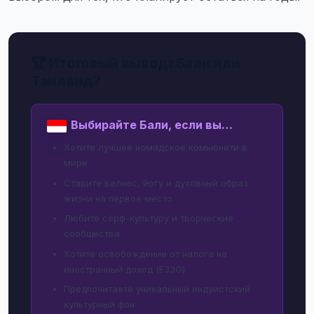
🏆 Итоговый вывод: Бали или
Таиланд?
Выбирайте Бали, если вы…
Хотите лучшее номадское комьюнити в
мире
Ставите велнес, йогу и духовный образ
жизни на первое место
Любите сёрф-культуру и творческие
сообщества
Хотите освобождение от налога на
иностранный доход (E33G)
Предпочитаете уникальный индуистский
культурный фон