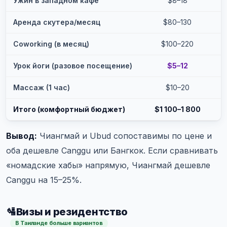
Ужин в западном кафе
$8–18
Аренда скутера/месяц
$80–130
Coworking (в месяц)
$100–220
Урок йоги (разовое посещение)
$5–12
Массаж (1 час)
$10–20
Итого (комфортный бюджет)
$1 100–1 800
Вывод:
Чиангмай и Ubud сопоставимы по цене и
оба дешевле Canggu или Бангкок. Если сравнивать
«номадские хабы» напрямую, Чиангмай дешевле
Canggu на 15–25%.
🛂
Визы и резидентство
В Таиланде больше вариантов