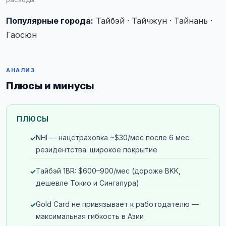
Популярные города:
Тайбэй · Тайчжун · Тайнань ·
Гаосюн
АНАЛИЗ
Плюсы и минусы
ПЛЮСЫ
NHI — нацстраховка ~$30/мес после 6 мес.
резидентства: широкое покрытие
Тайбэй 1BR: $600–900/мес (дороже BKK,
дешевле Токио и Сингапура)
Gold Card не привязывает к работодателю —
максимальная гибкость в Азии