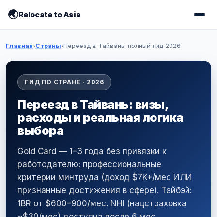
Relocate to Asia
Главная
›
Страны
›
Переезд в Тайвань: полный гид 2026
ГИД ПО СТРАНЕ · 2026
Переезд в Тайвань: визы,
расходы и реальная логика
выбора
Gold Card — 1–3 года без привязки к
работодателю: профессиональные
критерии минтруда (доход $7K+/мес ИЛИ
признанные достижения в сфере). Тайбэй:
1BR от $600–900/мес. NHI (нацстраховка
~$30/мес) доступна после 6 мес.