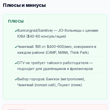
Плюсы и минусы
ПЛЮСЫ
Bumrungrad/Samitivej — JCI-больницы с ценами
ЮВА ($40–80 консультация)
Чиангмай: 1BR от $400–600/мес, коворкинги в
каждом районе (CAMP, MANA, Think Park)
DTV не требует тайского работодателя —
подходит для удалёнщиков и фрилансеров
Выбор городов: Бангкок (метрополия),
Чиангмай (nomad-хаб), Пхукет (пляж)