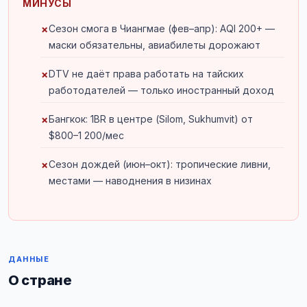
МИНУСЫ
Сезон смога в Чиангмае (фев–апр): AQI 200+ —
маски обязательны, авиабилеты дорожают
DTV не даёт права работать на тайских
работодателей — только иностранный доход
Бангкок: 1BR в центре (Silom, Sukhumvit) от
$800–1 200/мес
Сезон дождей (июн–окт): тропические ливни,
местами — наводнения в низинах
ДАННЫЕ
О стране