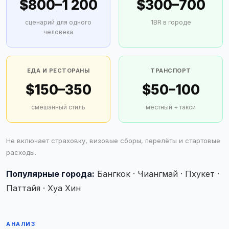
$800–1 200
$300–700
сценарий для одного
1BR в городе
человека
ЕДА И РЕСТОРАНЫ
ТРАНСПОРТ
$150–350
$50–100
смешанный стиль
местный + такси
Не включает страховку, визовые сборы, перелёты и стартовые
расходы.
Популярные города:
Бангкок · Чиангмай · Пхукет ·
Паттайя · Хуа Хин
АНАЛИЗ