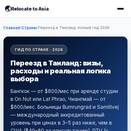
Relocate to Asia
Главная
›
Страны
›
Переезд в Таиланд: полный гид 2026
ГИД ПО СТРАНЕ · 2026
Переезд в Таиланд: визы,
расходы и реальная логика
выбора
Бангкок — от $800/мес при аренде студии
в On Nut или Lat Phrao, Чиангмай — от
$600/мес. Больницы Bumrungrad и Samitivej
— международный аккредитованный
уровень при ценах в 3–5 раз ниже, чем в
США ($40–80 за консультацию). DTV (с