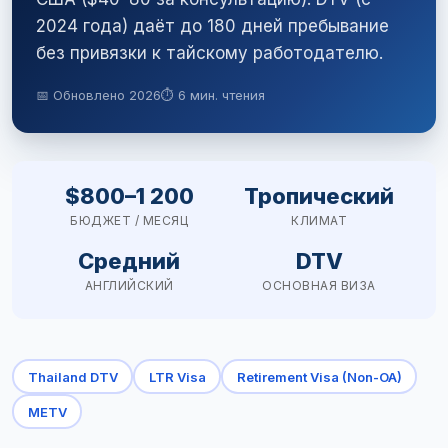
2024 года) даёт до 180 дней пребывание
без привязки к тайскому работодателю.
📅 Обновлено 2026
⏱ 6 мин. чтения
$800–1 200
Тропический
БЮДЖЕТ / МЕСЯЦ
КЛИМАТ
Средний
DTV
АНГЛИЙСКИЙ
ОСНОВНАЯ ВИЗА
Thailand DTV
LTR Visa
Retirement Visa (Non-OA)
METV