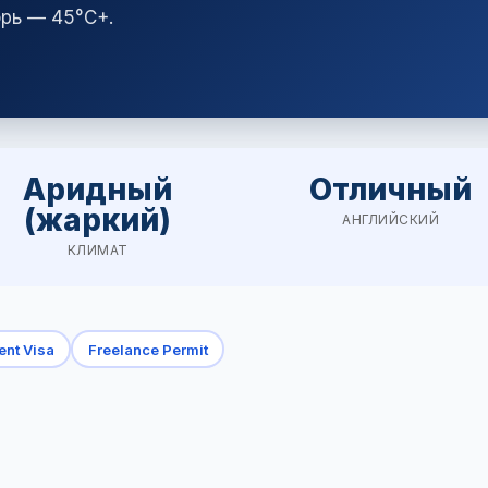
рь — 45°C+.
Аридный
Отличный
(жаркий)
АНГЛИЙСКИЙ
КЛИМАТ
nt Visa
Freelance Permit