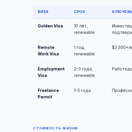
ВИЗА
СРОК
КЛЮЧЕВЫ
Golden Visa
10 лет,
Инвестиц
renewable
подтвер
Remote
1 год,
$3 500+/
Work Visa
renewable
Employment
2–3 года,
Работода
Visa
renewable
Freelance
1–3 года
Професси
Permit
СТОИМОСТЬ ЖИЗНИ