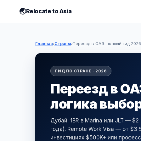
Relocate to Asia
Главная
›
Страны
›
Переезд в ОАЭ: полный гид 2026
ГИД ПО СТРАНЕ · 2026
Переезд в ОА
логика выбо
Дубай: 1BR в Marina или JLT — $
года). Remote Work Visa — от $3 5
инвестициях $500K+ или професс