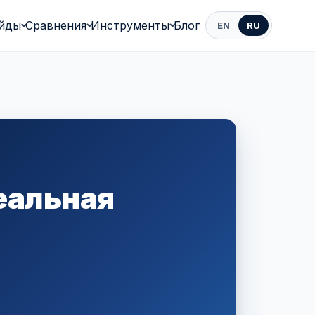
йды
Сравнения
Инструменты
Блог
EN
RU
реальная