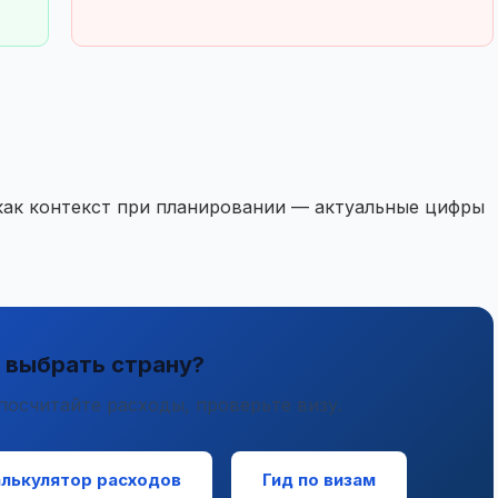
 как контекст при планировании — актуальные цифры
 выбрать страну?
посчитайте расходы, проверьте визу.
лькулятор расходов
Гид по визам