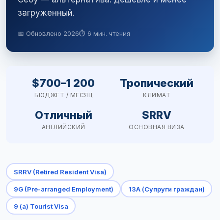
загруженный.
📅 Обновлено 2026
⏱ 6 мин. чтения
$700–1 200
Тропический
БЮДЖЕТ / МЕСЯЦ
КЛИМАТ
Отличный
SRRV
АНГЛИЙСКИЙ
ОСНОВНАЯ ВИЗА
SRRV (Retired Resident Visa)
9G (Pre-arranged Employment)
13A (Супруги граждан)
9 (a) Tourist Visa