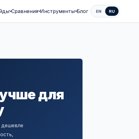
йды
Сравнения
Инструменты
Блог
EN
RU
лучше для
у
ь дешевле
ость,