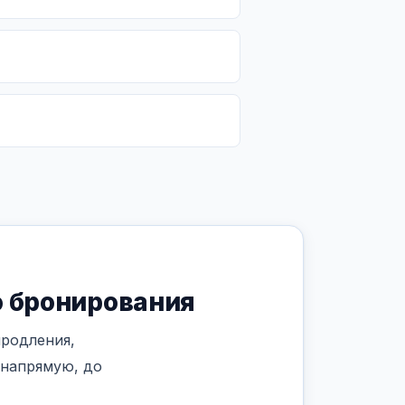
о бронирования
продления,
 напрямую, до