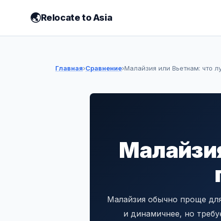
Relocate to Asia
Главная
›
Сравнение
›
Малайзия или Вьетнам: что л
Малайзия
Малайзия обычно проще для
и динамичнее, но требу