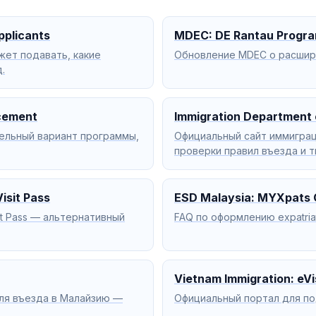
pplicants
MDEC: DE Rantau Progr
жет подавать, какие
Обновление MDEC о расшире
.
cement
Immigration Department 
дельный вариант программы,
Официальный сайт иммигра
проверки правил въезда и т
isit Pass
ESD Malaysia: MYXpats 
it Pass — альтернативный
FAQ по оформлению expatria
Vietnam Immigration: eVi
 для въезда в Малайзию —
Официальный портал для под