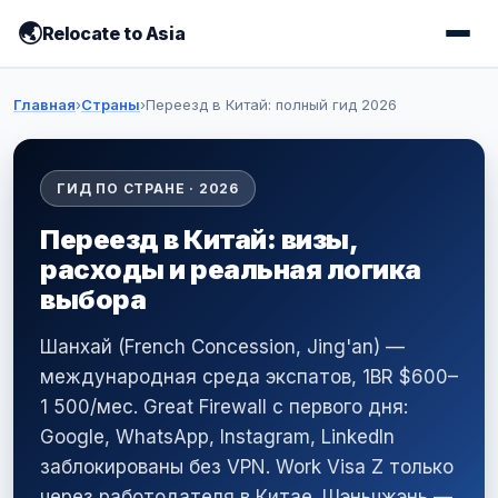
Relocate to Asia
Главная
›
Страны
›
Переезд в Китай: полный гид 2026
ГИД ПО СТРАНЕ · 2026
Переезд в Китай: визы,
расходы и реальная логика
выбора
Шанхай (French Concession, Jing'an) —
международная среда экспатов, 1BR $600–
1 500/мес. Great Firewall с первого дня:
Google, WhatsApp, Instagram, LinkedIn
заблокированы без VPN. Work Visa Z только
через работодателя в Китае. Шэньчжэнь —