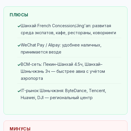
ПЛЮСЫ
Шанхай French Concession/Jing'an: развитая
среда экспатов, кафе, рестораны, коворкинги
WeChat Pay / Alipay: удобнее наличных,
принимается везде
ВСМ-сеть: Пекин–Шанхай 4.5ч, Шанхай–
Шэньчжэнь 3ч — быстрее авиа с учётом
аэропорта
IT-рынок Шэньчжэня: ByteDance, Tencent,
Huawei, DJI — региональный центр
МИНУСЫ